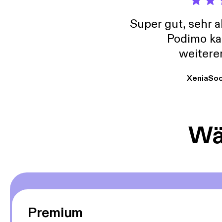
Super gut, sehr 
Podimo ka
weitere
XeniaSo
Wäh
Premium