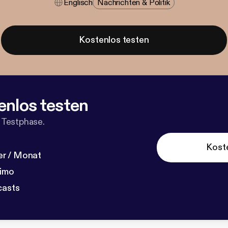
Englisch
Nachrichten & Politik
Kostenlos testen
enlos testen
 Testphase.
Kost
r / Monat
dimo
casts