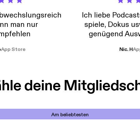
abwechslungsreich
Ich liebe Podcast
nn man nur
spiele, Dokus us
mpfehlen
genügend Ausw
weit
o
App Store
Nic. H
Ap
le deine Mitgliedsc
Am beliebtesten