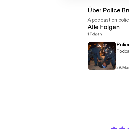
Über
Police Br
A podcast on polic
Alle Folgen
1 Folgen
Polic
Podcas
29. Mai