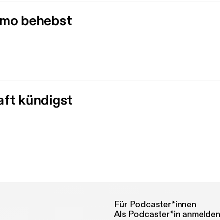
imo behebst
aft kündigst
Für Podcaster*innen
Als Podcaster*in anmelde