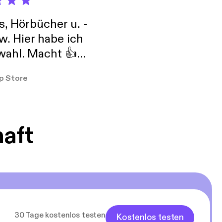
s, Hörbücher u. -
w. Hier habe ich
ahl. Macht 👍
er so
p Store
haft
30 Tage kostenlos testen
Kostenlos testen