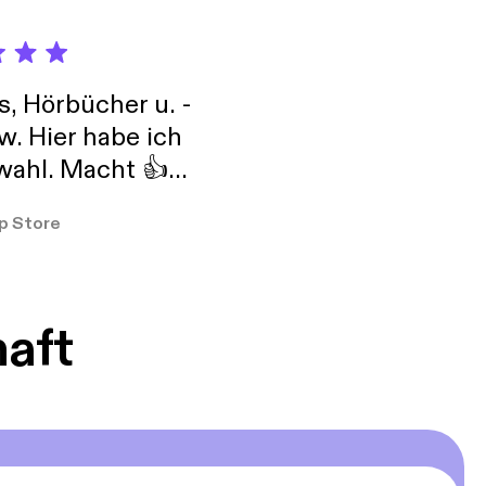
s, Hörbücher u. -
w. Hier habe ich
ahl. Macht 👍
er so
p Store
haft