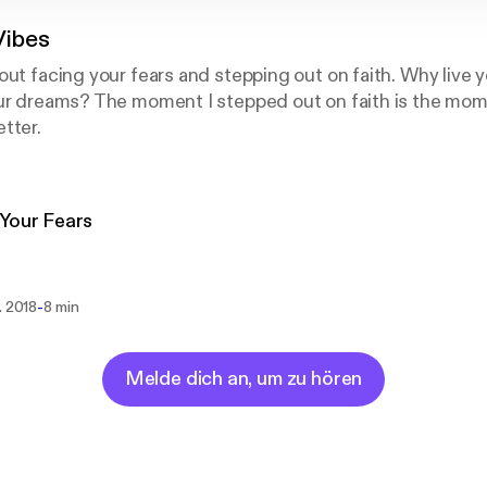
Vibes
out facing your fears and stepping out on faith. Why live y
our dreams? The moment I stepped out on faith is the mo
tter.
Your Fears
-
. 2018
8 min
Melde dich an, um zu hören