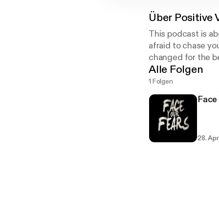
Über
Positive 
This podcast is ab
afraid to chase y
changed for the be
Alle Folgen
1 Folgen
Face 
28. Apr