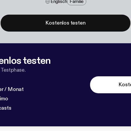
Englisch
Familie
Kostenlos testen
enlos testen
 Testphase.
Kost
r / Monat
dimo
casts