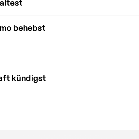
altest
imo behebst
aft kündigst