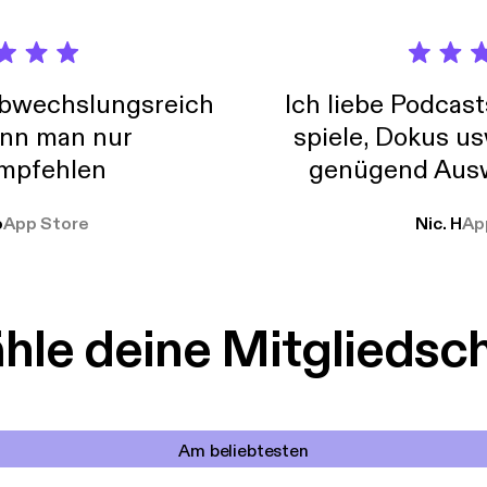
abwechslungsreich
Ich liebe Podcast
nn man nur
spiele, Dokus us
mpfehlen
genügend Ausw
weit
o
App Store
Nic. H
Ap
le deine Mitgliedsc
Am beliebtesten