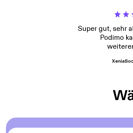
Super gut, sehr 
Podimo ka
weitere
XeniaSo
Wäh