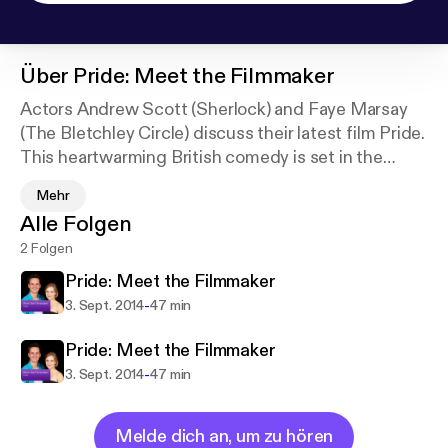
Über
Pride: Meet the Filmmaker
Actors Andrew Scott (Sherlock) and Faye Marsay
(The Bletchley Circle) discuss their latest film Pride.
This heartwarming British comedy is set in the
summer of 1984, where a group of gay and lesbian
Mehr
activists raise money to support the families of
Alle Folgen
striking miners, though the union seems
2 Folgen
embarrassed to receive their support. Undeterred
they go direct to the miners and so begins the
Pride: Meet the Filmmaker
extraordinary true story of two seemingly alien
-
3. Sept. 2014
47 min
communities who form a surprising and ultimately
triumphant partnership. Hosted by Kevin Hughes at
Pride: Meet the Filmmaker
the Apple Store, Regent Street in London.
-
3. Sept. 2014
47 min
Melde dich an, um zu hören