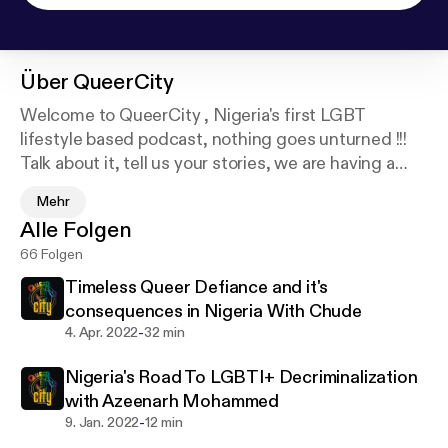
Über
QueerCity
Welcome to QueerCity , Nigeria's first LGBT
lifestyle based podcast, nothing goes unturned !!!
Talk about it, tell us your stories, we are having a
conversation. Join the chat.. Awesome things
Mehr
happen here..
Alle Folgen
Follow Us on Twitter : @queercitypod9ja
66 Folgen
Instagram : @Queercitypodcast
Timeless Queer Defiance and it's
consequences in Nigeria With Chude
-
4. Apr. 2022
32 min
Nigeria's Road To LGBTI+ Decriminalization
with Azeenarh Mohammed
-
9. Jan. 2022
12 min