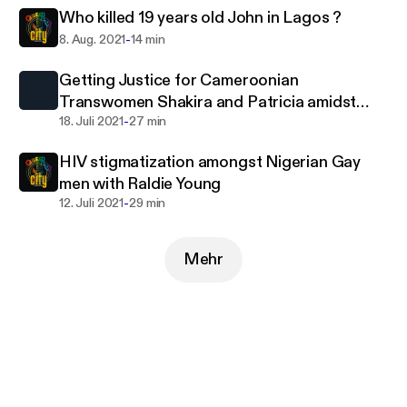
Who killed 19 years old John in Lagos ?
-
8. Aug. 2021
14 min
Getting Justice for Cameroonian
Transwomen Shakira and Patricia amidst
-
death threats with Hamlet.
18. Juli 2021
27 min
HIV stigmatization amongst Nigerian Gay
men with Raldie Young
-
12. Juli 2021
29 min
Mehr