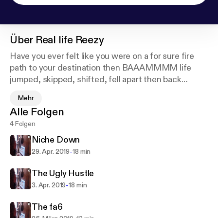
Über
Real life Reezy
Have you ever felt like you were on a for sure fire
path to your destination then BAAAMMMM life
jumped, skipped, shifted, fell apart then back
together and you ended up somewhere completely
Mehr
different? That totally happened to me! Hear my
Alle Folgen
story and a few other of my colleagues tell what
4 Folgen
went down and what they did about it. Lemons to
lemonade if you will.
Niche Down
-
29. Apr. 2019
18 min
The Ugly Hustle
-
3. Apr. 2019
18 min
The fa6