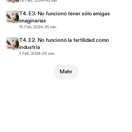
síguenos en @remotas_podcast para más
-
29. Feb. 2024
45 min
contenido inspirador.
T4. E3. No funcionó tener sólo amigas
imaginarias
-
15. Feb. 2024
35 min
T4. E2. No funcionó la fertilidad como
industria
-
1. Feb. 2024
26 min
Mehr