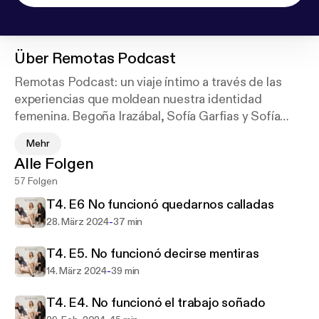
Über
Remotas Podcast
Remotas Podcast: un viaje íntimo a través de las
experiencias que moldean nuestra identidad
femenina. Begoña Irazábal, Sofía Garfias y Sofía
Cerda Campero, tres voces auténticas, exploran sin
Mehr
tapujos temas como la maternidad, la amistad y el
Alle Folgen
trabajo en esta serie cautivadora. Con entrevistas
57 Folgen
reveladoras e historias personales, Remotas desafía
lo convencional, cuestionando 'lo que no funcionó' y
T4. E6 No funcionó quedarnos calladas
celebrando lo que nos une como mujeres. Cada
-
28. März 2024
37 min
episodio ofrece una mirada honesta y reflexiva a la
realidad femenina, invitándote a cuestionar, crecer
T4. E5. No funcionó decirse mentiras
y conectar. Descubre perspectivas únicas y
-
14. März 2024
39 min
conversaciones que resuenan, solo en Remotas
T4. E4. No funcionó el trabajo soñado
Podcast. Disponible en go.podimo.com/remotas y