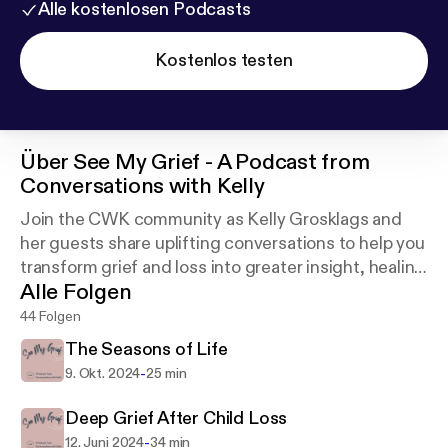
Alle kostenlosen Podcasts
Kostenlos testen
Über
See My Grief - A Podcast from
Conversations with Kelly
Join the CWK community as Kelly Grosklags and
her guests share uplifting conversations to help you
transform grief and loss into greater insight, healing
Alle Folgen
and peace.
44 Folgen
The Seasons of Life
-
9. Okt. 2024
25 min
Deep Grief After Child Loss
-
12. Juni 2024
34 min