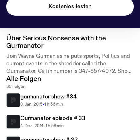
Kostenlos testen
Über
Serious Nonsense with the
Gurmanator
Join Wayne Gurman as he puts sports, Politics and
current events in the shredder called the
Gurmanator. Call in number is 347-857-4072. Show
Alle Folgen
runs every Monday, Wednesday, and Friday from 12
noon till 2pm.
35 Folgen
gurmanator show #34
-
8. Jan. 2015
1 h 56 min
Gurmanator episode # 33
-
4. Dez. 2014
1 h 58 min
gurmanator show # 32