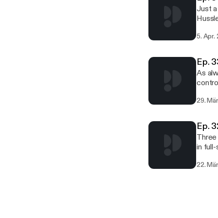
Just a
Hussle
5. Apr.
Ep. 3
As alw
contro
29. Mä
Ep. 3
Three 
in ful
about 
22. Mä