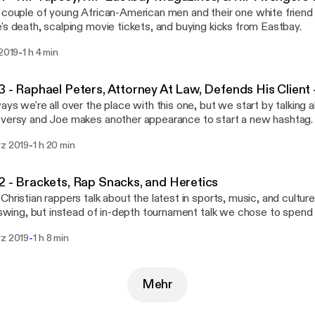
 couple of young African-American men and their one white friend
's death, scalping movie tickets, and buying kicks from Eastbay.
-
 2019
1 h 4 min
3 - Raphael Peters, Attorney At Law, Defends His Client 
ays we're all over the place with this one, but we start by talking
versy and Joe makes another appearance to start a new hashtag.
-
rz 2019
1 h 20 min
2 - Brackets, Rap Snacks, and Heretics
Christian rappers talk about the latest in sports, music, and cult
l-swing, but instead of in-depth tournament talk we chose to spend
the book of Deuteronomy. I guess we are a Christian Podcast after
-
rz 2019
1 h 8 min
Mehr