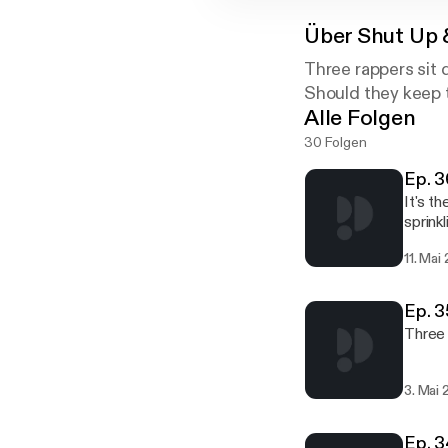
Über
Shut Up 
Three rappers sit 
Should they keep t
Alle Folgen
30 Folgen
Ep. 3
It's t
sprinkl
11. Mai
Ep. 3
Three 
3. Mai 
Ep. 3