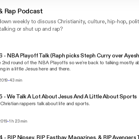
& Rap Podcast
down weekly to discuss Christianity, culture, hip-hop, poli
alking or shut up and rap?
6 - NBA Playoff Talk (Raph picks Steph Curry over Ayes
he 2nd round of the NBA Playoffs so we're back to talking mostly 
ing in a little Jesus here and there.
-
 2019
43 min
5 - We Talk A Lot About Jesus And A Little About Sport
Christian rappers talk about life and sports.
-
2019
1 h 23 min
4 - RIP Nipsey, RIP Eastbay Magazines, & RIP Avengers 