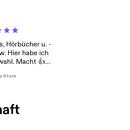
s, Hörbücher u. -
w. Hier habe ich
ahl. Macht 👍
er so
p Store
haft