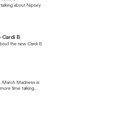
 talking about Nipsey
- Cardi B
 about the new Cardi B
ure. March Madness is
 more time talking
 all.