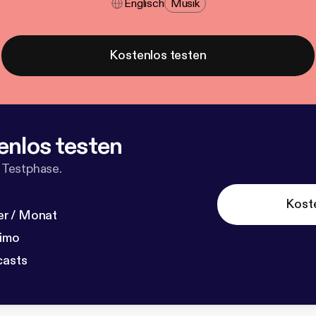
Englisch
Musik
Kostenlos testen
enlos testen
 Testphase.
Kost
r / Monat
dimo
casts