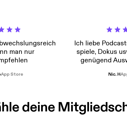
abwechslungsreich
Ich liebe Podcast
nn man nur
spiele, Dokus us
mpfehlen
genügend Ausw
weit
o
App Store
Nic. H
Ap
le deine Mitgliedsc