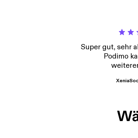
Super gut, sehr 
Podimo ka
weitere
XeniaSo
Wäh