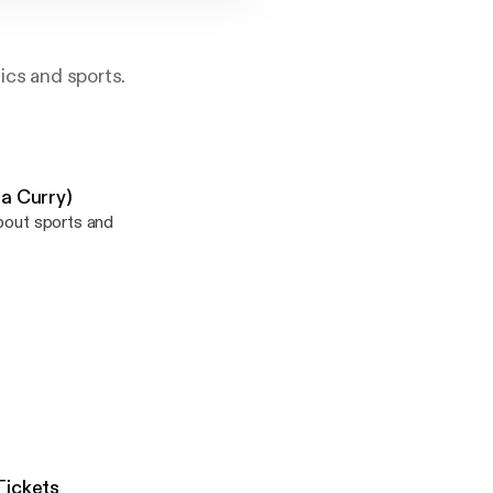
tics and sports.
ha Curry)
about sports and
s
Tickets