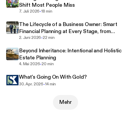
Shift Most People Miss
-
7. Juli 2026
18 min
The Lifecycle of a Business Owner: Smart
Financial Planning at Every Stage, from
-
Foundation and Scaling to Exit
2. Juni 2026
22 min
Beyond Inheritance: Intentional and Holistic
Estate Planning
-
4. Mai 2026
20 min
What's Going On With Gold?
-
30. Apr. 2026
14 min
Mehr