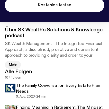
Kostenlos testen
Über
SK Wealth's Solutions & Knowledge
podcast
SK Wealth Management - The Integrated Financial
Approach, a disciplined, proactive and consistent
approach to providing clarity and order to your
finances. We cover topics that affect your financial
Mehr
life such as financial planning, investing, estate
Alle Folgen
planning, taxes, divorce planning, etc.
107 Folgen
The Family Conversation Every Estate Plan
Needs
-
6. Aug. 2026
24 min
Finding Meaning in Retirement: The Mindset