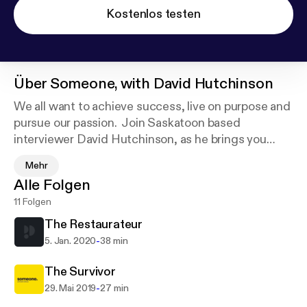
Kostenlos testen
Über
Someone, with David Hutchinson
We all want to achieve success, live on purpose and
pursue our passion. Join Saskatoon based
interviewer David Hutchinson, as he brings you
right into the conversation with leaders, creatives,
Mehr
influencers, entrepreneurs and artists who lead
Alle Folgen
such lives - and discover the person behind the
11 Folgen
personality. If you want to grow by gaining insights
from a diverse group of experts, this is the podcast
The Restaurateur
for you!
-
5. Jan. 2020
38 min
The Survivor
-
29. Mai 2019
27 min