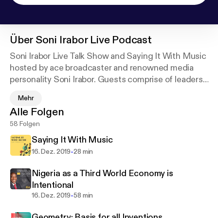
Über
Soni Irabor Live Podcast
Soni Irabor Live Talk Show and Saying It With Music
hosted by ace broadcaster and renowned media
personality Soni Irabor. Guests comprise of leaders
in various fields of expertise who air their views and
Mehr
opinions on issues bordering on politics, economics,
Alle Folgen
education, entertainment, society, science and
58 Folgen
technology and other spheres of influence in
Nigeria, Africa and beyond.
Saying It With Music
-
16. Dez. 2019
28 min
Nigeria as a Third World Economy is
Intentional
-
16. Dez. 2019
58 min
Geometry: Basis for all Inventions