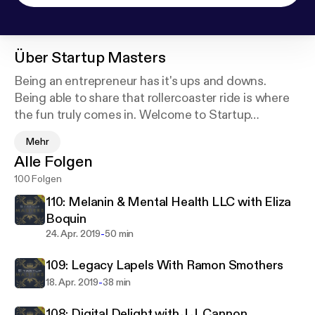
Über
Startup Masters
Being an entrepreneur has it's ups and downs.
Being able to share that rollercoaster ride is where
the fun truly comes in. Welcome to Startup
Masters, where we sit with business owners to
Mehr
share their insight and pitfalls to make your
Alle Folgen
entrepreneur endeavors less daunting.
100 Folgen
110: Melanin & Mental Health LLC with Eliza
Boquin
-
24. Apr. 2019
50 min
109: Legacy Lapels With Ramon Smothers
-
18. Apr. 2019
38 min
108: Digital Delight with J.J. Cannon