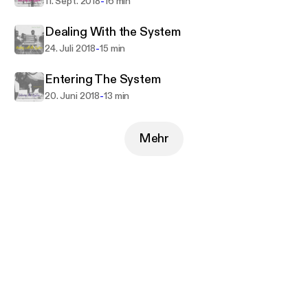
http://junketnyc.org/
-
11. Sept. 2018
16 min
Dealing With the System
-
24. Juli 2018
15 min
Entering The System
-
20. Juni 2018
13 min
Mehr