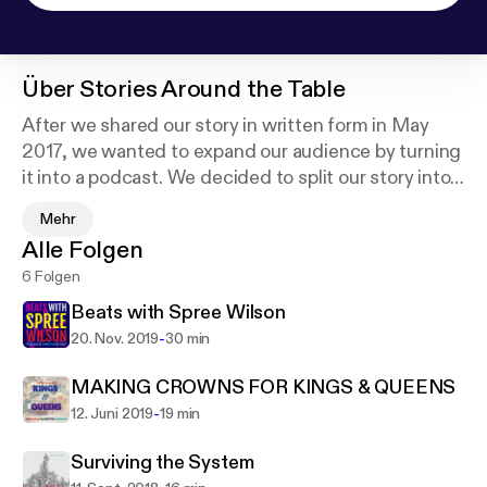
Über
Stories Around the Table
After we shared our story in written form in May
2017, we wanted to expand our audience by turning
it into a podcast. We decided to split our story into
three separate episodes: Entering the System,
Mehr
Dealing with the System, and Surviving the System.
Alle Folgen
At the end of each episode we have our roundtable
6 Folgen
discussions, where we [the Junket Crew] compare
our own experiences in the foster care system with
Beats with Spree Wilson
what the character in our story goes through.
-
20. Nov. 2019
30 min
Through our podcast, we hope to shine more light
on the realities of being in foster care and how
MAKING CROWNS FOR KINGS & QUEENS
those listening can participate in the system as a
-
12. Juni 2019
19 min
supporting role for those in care.
Surviving the System