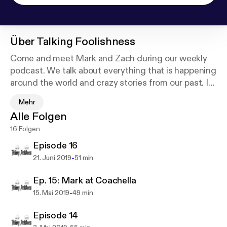
Über
Talking Foolishness
Come and meet Mark and Zach during our weekly
podcast. We talk about everything that is happening
around the world and crazy stories from our past. If
you are lucky you might get some special notes
Mehr
from our Producer Kris and Videographer Blake. You
Alle Folgen
may have just found your new favorite weekly
16 Folgen
Podcast.
Episode 16
Thank you,
-
21. Juni 2019
51 min
Mark and Zach!
Ep. 15: Mark at Coachella
-
15. Mai 2019
49 min
Episode 14