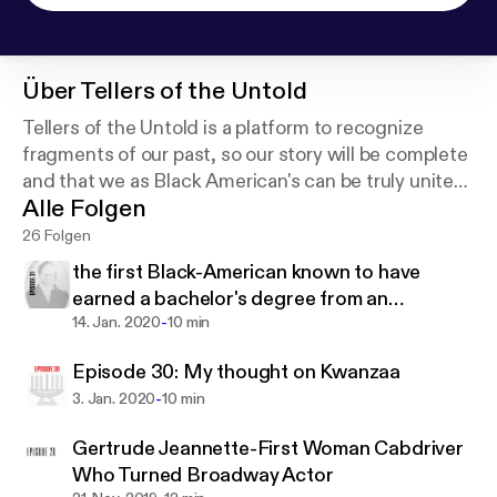
Über
Tellers of the Untold
Tellers of the Untold is a platform to recognize
fragments of our past, so our story will be complete
and that we as Black American's can be truly united
Alle Folgen
and reconciled with the country and ourselves.
26 Folgen
the first Black-American known to have
earned a bachelor's degree from an
-
American college
14. Jan. 2020
10 min
Episode 30: My thought on Kwanzaa
-
3. Jan. 2020
10 min
Gertrude Jeannette-First Woman Cabdriver
Who Turned Broadway Actor