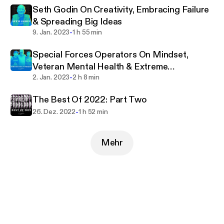
Seth Godin On Creativity, Embracing Failure
& Spreading Big Ideas
-
9. Jan. 2023
1 h 55 min
Special Forces Operators On Mindset,
Veteran Mental Health & Extreme
-
Challenges
2. Jan. 2023
2 h 8 min
The Best Of 2022: Part Two
-
26. Dez. 2022
1 h 52 min
Mehr