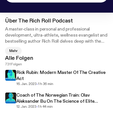
Über
The Rich Roll Podcast
A master-class in personal and professional
development, ultra-athlete, wellness evangelist and
bestselling author Rich Roll delves deep with the
world's brightest and most thought provoking
Mehr
thought leaders to educate, inspire and empower
Alle Folgen
you to unleash your best, most authentic self. More
731 Folgen
at:
https://richroll.com
Rick Rubin: Modern Master Of The Creative
Act
-
16. Jan. 2023
1 h 36 min
Coach of The Norwegian Train: Olav
Aleksander Bu On The Science of Elite
-
Performance
12. Jan. 2023
1 h 44 min