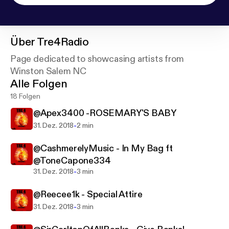
Über
Tre4Radio
Page dedicated to showcasing artists from
Winston Salem NC
Alle Folgen
18 Folgen
@Apex3400 -ROSEMARY'S BABY
-
31. Dez. 2018
2 min
@CashmerelyMusic - In My Bag ft
@ToneCapone334
-
31. Dez. 2018
3 min
@Reecee1k - Special Attire
-
31. Dez. 2018
3 min