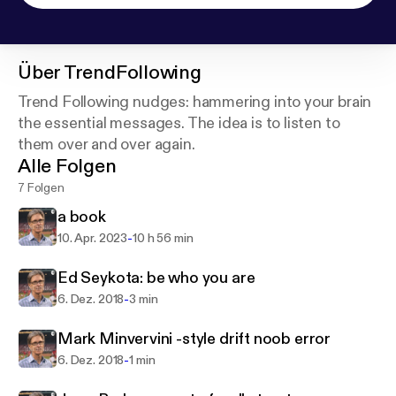
Über
TrendFollowing
Trend Following nudges: hammering into your brain
the essential messages. The idea is to listen to
them over and over again.
Alle Folgen
7 Folgen
a book
-
10. Apr. 2023
10 h 56 min
Ed Seykota: be who you are
-
6. Dez. 2018
3 min
Mark Minvervini -style drift noob error
-
6. Dez. 2018
1 min