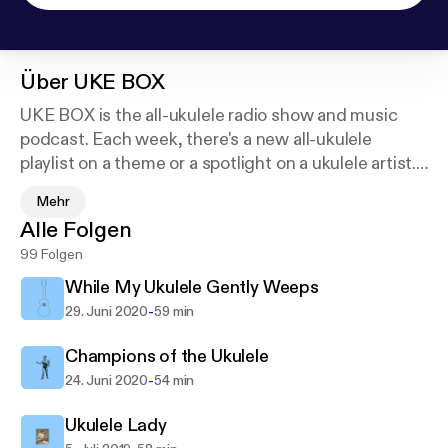
Über
UKE BOX
UKE BOX is the all-ukulele radio show and music
podcast. Each week, there's a new all-ukulele
playlist on a theme or a spotlight on a ukulele artist.
UKE BOX is all ukulele all the time; Wednesdays at
Mehr
5pm on Trent Radio 92.7FM in Peterborough,
Alle Folgen
Ontario, Canada with host Lester Alfonso (and co-
99 Folgen
host Georgia May.)
While My Ukulele Gently Weeps
-
29. Juni 2020
59 min
Champions of the Ukulele
-
24. Juni 2020
54 min
Ukulele Lady