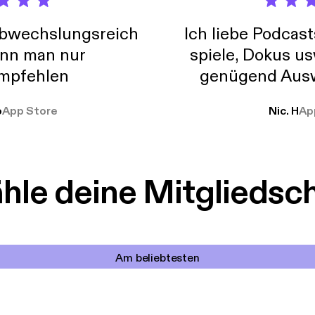
abwechslungsreich
Ich liebe Podcast
nn man nur
spiele, Dokus us
mpfehlen
genügend Ausw
weit
o
App Store
Nic. H
Ap
le deine Mitgliedsc
Am beliebtesten