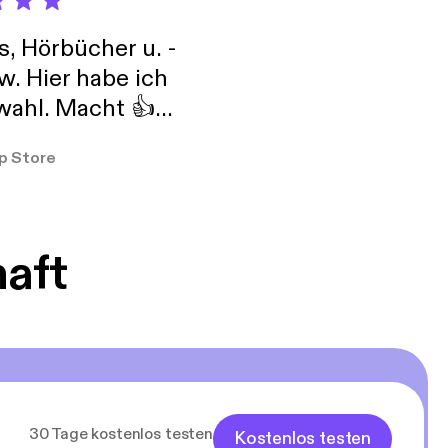
s, Hörbücher u. -
w. Hier habe ich
ahl. Macht 👍
er so
p Store
haft
30 Tage kostenlos testen
Kostenlos testen