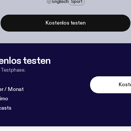
Englisch
Sport
Kostenlos testen
enlos testen
 Testphase.
Kost
r / Monat
dimo
casts