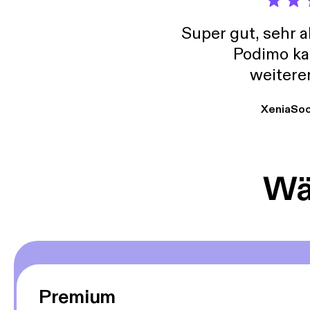
Super gut, sehr 
Podimo ka
weitere
XeniaSo
Wäh
Premium