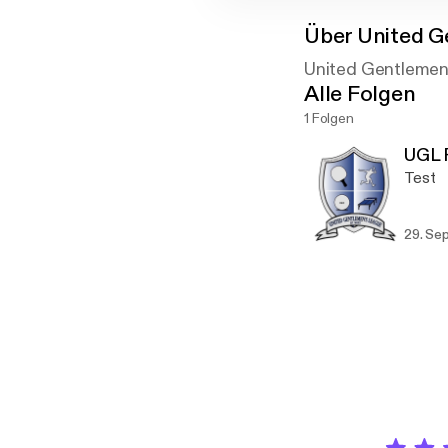
Über
United G
United Gentlemen'
Alle Folgen
1 Folgen
UGL P
Test
29. Se