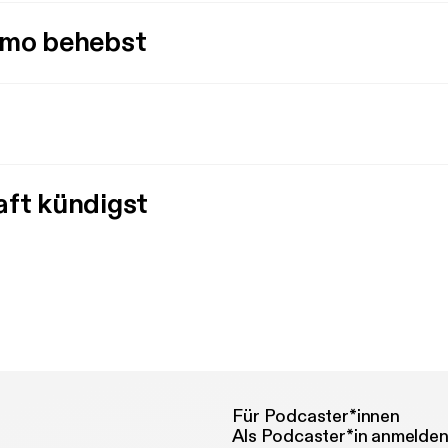
imo behebst
aft kündigst
Für Podcaster*innen
Als Podcaster*in anmelde