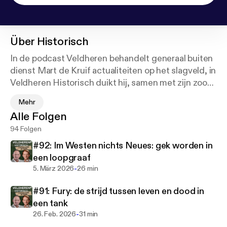
Über
Historisch
In de podcast Veldheren behandelt generaal buiten
dienst Mart de Kruif actualiteiten op het slagveld, in
Veldheren Historisch duikt hij, samen met zijn zoon
Tom de Kruif (geschiedenisleraar), de geschiedenis
Mehr
in.
Alle Folgen
94 Folgen
De meest geniale, fascinerende of overschatte
veldheren uit het verleden komen in deze podcast
#92: Im Westen nichts Neues: gek worden in
langs. Verder kijken vader en zoon De Kruif naar de
een loopgraaf
meest legendarische veldslagen ooit gevoerd. De
-
5. März 2026
26 min
ene week een veldslag, de andere week een
#91: Fury: de strijd tussen leven en dood in
veldheer. Hoe dan ook, een mooi stukje militaire
een tank
geschiedenis met ook altijd een link naar de wereld
-
26. Feb. 2026
31 min
vandaag de dag.