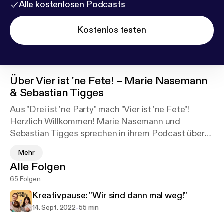
Alle kostenlosen Podcasts
Kostenlos testen
Über
Vier ist 'ne Fete! – Marie Nasemann
& Sebastian Tigges
Aus "Drei ist 'ne Party" mach "Vier ist 'ne Fete"!
Herzlich Willkommen! Marie Nasemann und
Sebastian Tigges sprechen in ihrem Podcast über
Dinge, die sich rund um die Familiengründung
Mehr
ergeben – und natürlich alles, was dazugehört. Die
Alle Folgen
beiden sprechen ohne Scham und Scheu, haben
65 Folgen
keine Tabuthemen – Ehrlichkeit bis zur
Schmerzgrenze. Dabei wird viel gelacht, aber auch
Kreativpause: "Wir sind dann mal weg!"
über ernste Themen gesprochen. Wir freuen uns,
-
14. Sept. 2022
55 min
dass ihr dabei seid!