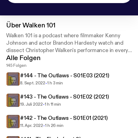
Über
Walken 101
Walken 101 is a podcast where filmmaker Kenny
Johnson and actor Brandon Hardesty watch and
dissect Christopher Walken's performance in every
Alle Folgen
film/TV show he's ever appeared in.
145 Folgen
#144 - The Outlaws - S01E03 (2021)
-
8. Sept. 2022
1 h 3 min
#143 - The Outlaws - S01E02 (2021)
-
19. Juli 2022
1 h 11 min
#142 - The Outlaws - S01E01 (2021)
-
11. Apr. 2022
1 h 26 min