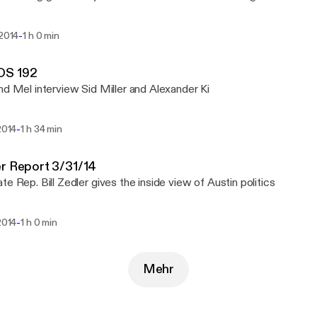
-
 2014
1 h 0 min
S 192
nd Mel interview Sid Miller and Alexander Ki
-
 2014
1 h 34 min
r Report 3/31/14
te Rep. Bill Zedler gives the inside view of Austin politics
-
 2014
1 h 0 min
Mehr