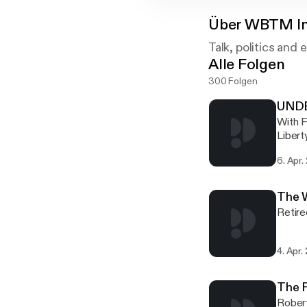
Über
WBTM In
Talk, politics and
Alle Folgen
300 Folgen
UND
With Frank Kuchar Description:
Libert
limit 
6. Apr.
The 
Retire
4. Apr.
The 
Robert