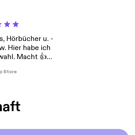
s, Hörbücher u. -
w. Hier habe ich
ahl. Macht 👍
er so
p Store
haft