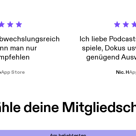
abwechslungsreich
Ich liebe Podcast
nn man nur
spiele, Dokus us
mpfehlen
genügend Ausw
weit
o
App Store
Nic. H
Ap
le deine Mitgliedsc
Am beliebtesten