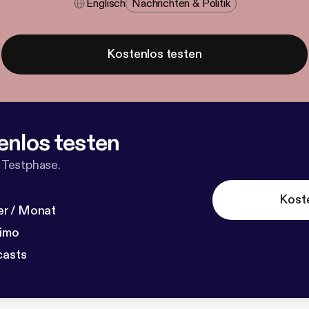
Englisch
Nachrichten & Politik
Kostenlos testen
enlos testen
 Testphase.
Kost
r / Monat
dimo
casts