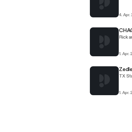
4. Apr.
CHAO
Rick a
1. Apr.
Zedle
TX Sta
1. Apr.