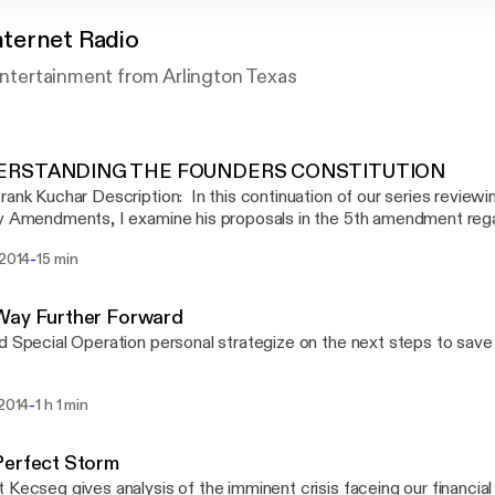
ternet Radio
 entertainment from Arlington Texas
ERSTANDING THE FOUNDERS CONSTITUTION
 In this continuation of our series reviewing Mark Levin's
y Amendments, I examine his proposals in the 5th amendment reg
the federal bureaucracy.
-
 2014
15 min
Way Further Forward
d Special Operation personal strategize on the next steps to save
-
 2014
1 h 1 min
Perfect Storm
 Kecseg gives analysis of the imminent crisis faceing our financia