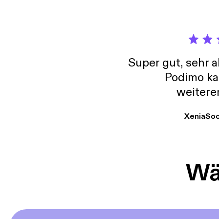
Super gut, sehr 
Podimo ka
weitere
XeniaSo
Wäh