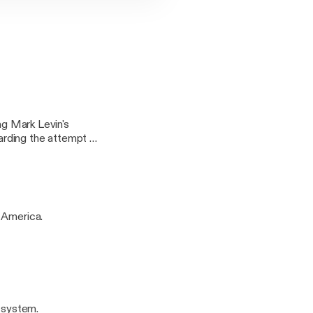
arding the attempt to
 America.
l system.