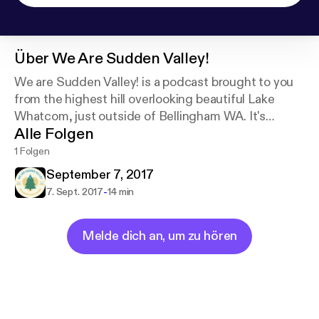
Über
We Are Sudden Valley!
We are Sudden Valley! is a podcast brought to you
from the highest hill overlooking beautiful Lake
Whatcom, just outside of Bellingham WA. It's
Alle Folgen
stories, music, people, interests, humor and rants.
Our podcasts are simply tiny fragments of our
1 Folgen
compulsions.
September 7, 2017
-
7. Sept. 2017
14 min
Melde dich an, um zu hören