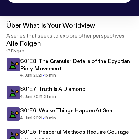
Über
What Is Your Worldview
A series that seeks to explore other perspectives.
Alle Folgen
17 Folgen
S01E8: The Granular Details of the Egyptian
Piety Movement
-
4. Juni 2021
15 min
S01E7: Truth Is A Diamond
-
4. Juni 2021
31 min
S01E6: Worse Things Happen At Sea
-
4. Juni 2021
19 min
S01E5: Peaceful Methods Require Courage