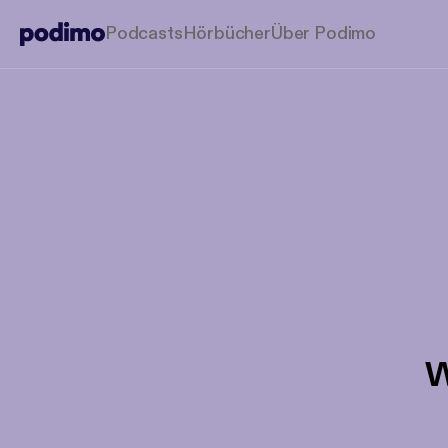
Podcasts
Hörbücher
Über Podimo
W