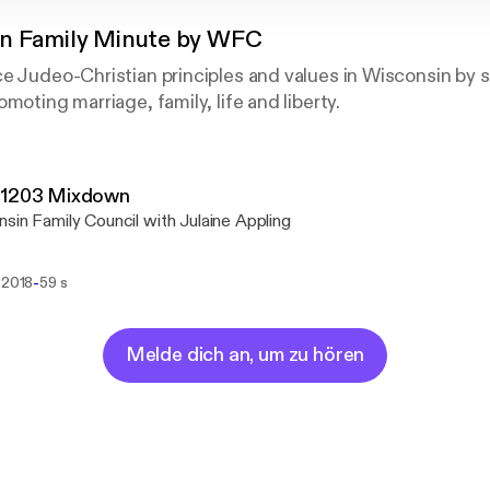
n Family Minute by WFC
e Judeo-Christian principles and values in Wisconsin by 
moting marriage, family, life and liberty.
81203 Mixdown
sin Family Council with Julaine Appling
-
 2018
59 s
Melde dich an, um zu hören