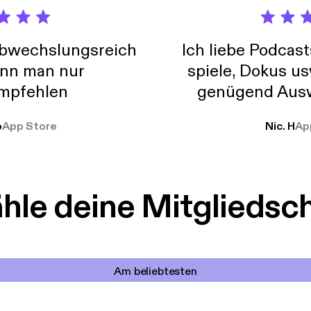
abwechslungsreich
Ich liebe Podcast
nn man nur
spiele, Dokus us
mpfehlen
genügend Ausw
weit
o
App Store
Nic. H
Ap
le deine Mitgliedsc
Am beliebtesten