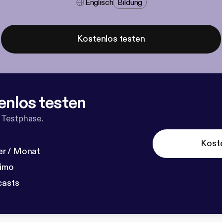
Englisch
Bildung
Kostenlos testen
enlos testen
 Testphase.
Kost
r / Monat
dimo
casts