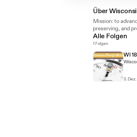
Über
Wisconsi
Mission: to advanc
preserving, and pro
Alle Folgen
1 Folgen
WI 1
Wiscon
3. Dez.