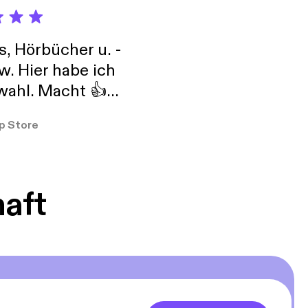
s, Hörbücher u. -
w. Hier habe ich
ahl. Macht 👍
er so
p Store
haft