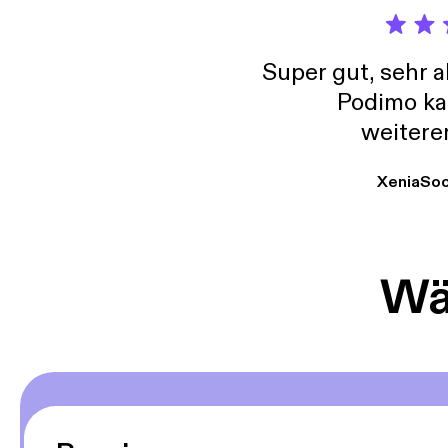
Super gut, sehr 
Podimo ka
weitere
XeniaSo
Wäh