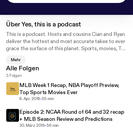
Über
Yes, this is a podcast
This is a podcast. Hosts and cousins Cian and Ryan
deliver the hottest and most accurate takes to ever
grace the surface of this planet. Sports, movies, TV,
the Anglo-Zanzibar War of 1896, you name it, we
Mehr
got it. New guests (who are 100% real) every
Alle Folgen
episode. This podcast will positively impact every
3 Folgen
aspect of your life.
MLB Week 1 Recap, NBA Playoff Preview,
Top Sports Movies Ever
-
8. Apr. 2019
55 min
Episode 2: NCAA Round of 64 and 32 recap
+ MLB Season Review and Predictions
-
30. März 2019
56 min