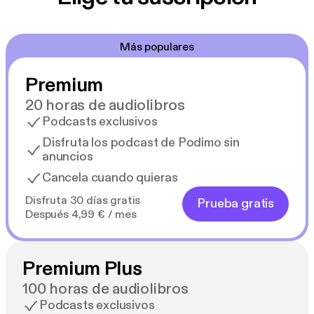
Esta introducción a grandes temas y grandes
autores —de Platón a Jacques Derrida, de Friedrich
Nietzsche a Karl Marx, de san Pablo a Roberto
Más populares
Esposito— lleva al lector no especializado en
filosofía, animadamente, con toques de humor y los
Premium
desvíos propios de las conversaciones, hacia las
complejidades de un saber que se brinda así a
20 horas de audiolibros
pensar la vida cotidiana. Una travesía fascinante por
Podcasts exclusivos
cuestiones claves que es, a la vez, una introducción
Disfruta los podcast de Podimo sin
y un examen profundo.
anuncios
Cancela cuando quieras
Disfruta 30 días gratis
Prueba gratis
Después 4,99 € / mes
Premium Plus
100 horas de audiolibros
Podcasts exclusivos