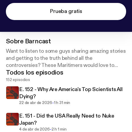
Prueba gratis
Sobre
Barncast
Want to listen to some guys sharing amazing stories
and getting to the truth behind all the
controversies? These Maritimers would love to
Todos los episodios
have you join them in their quest for a good time! I
think you're gonna like it!
152 episodios
E. 152 - Why Are America's Top Scientists All
Dying?
-
22 de abr de 2026
1 h 31 min
E. 151 - Did the USA Really Need to Nuke
Japan?
-
4 de abr de 2026
2 h 1 min