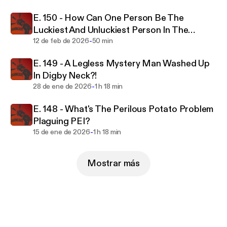
E. 150 - How Can One Person Be The
Luckiest And Unluckiest Person In The
-
World?
12 de feb de 2026
50 min
E. 149 - A Legless Mystery Man Washed Up
In Digby Neck?!
-
28 de ene de 2026
1 h 18 min
E. 148 - What's The Perilous Potato Problem
Plaguing PEI?
-
15 de ene de 2026
1 h 18 min
Mostrar más