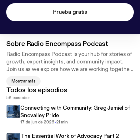
Prueba gratis
Sobre
Radio Encompass Podcast
Radio Encompass Podcast is your hub for stories of
growth, expert insights, and community impact.
Join us as we explore how we are working together
to build a community where ALL children thrive.
Mostrar más
From transformative programs to the local
Todos los episodios
resources that make them possible, we are
58 episodios
celebrating the connections that build a stronger
future.
Connecting with Community: Greg Jamiel of
Snovalley Pride
Whether you’re a parent looking for support or a
-
17 de jun de 2026
21 min
neighbor invested in our community’s well-being,
The Essential Work of Advocacy Part 2
we’re glad you’re here.