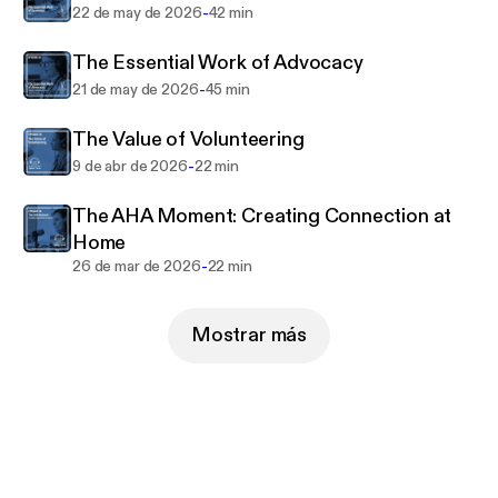
-
22 de may de 2026
42 min
Encompass is a non-profit based in King County,
The Essential Work of Advocacy
Washington. We offer Early Support, Early Learning,
-
21 de may de 2026
45 min
and Pediatric Therapy programs for families with
children birth through elementary school.
The Value of Volunteering
-
9 de abr de 2026
22 min
The AHA Moment: Creating Connection at
Home
-
26 de mar de 2026
22 min
Mostrar más