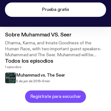
Prueba gratis
Sobre
Muhammad VS. Seer
Dharma, Karma, and Innate Goodness of the
Human Race, with two important guest speakers-
Muhammad and The Seer. Muhammad will be
Todos los episodios
discussing the Koran and The Seer will discuss The
Ramayana.
1 episodios
Muhammad vs. The Seer
-
5 de jun de 2019
9 min
Regístrate para escuchar