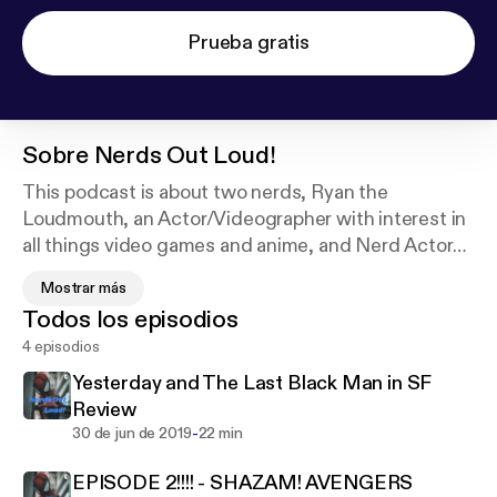
Prueba gratis
Sobre
Nerds Out Loud!
This podcast is about two nerds, Ryan the
Loudmouth, an Actor/Videographer with interest in
all things video games and anime, and Nerd Actor
Charles, an Actor who prides himself on his film and
Mostrar más
video game expertise.
Todos los episodios
Cover art photo provided by Judeus Samson on
4 episodios
Unsplash:
https://unsplash.com/@judeussamson
Yesterday and The Last Black Man in SF
Review
-
30 de jun de 2019
22 min
EPISODE 2!!!! - SHAZAM! AVENGERS