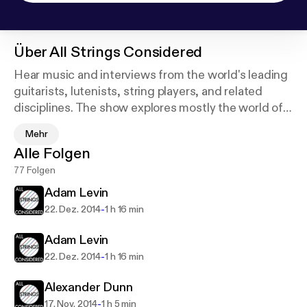
Über
All Strings Considered
Hear music and interviews from the world's leading
guitarists, lutenists, string players, and related
disciplines. The show explores mostly the world of
the guitar, and mostly nylon-stringed styles like
Mehr
classical and flamenco, but whenever possible we
Alle Folgen
explore the lute, orchestral strings, piano, and
77 Folgen
others. Really the show is about craft. Learn a little
about music, get great practice advice, and glean
Adam Levin
wisdom on all aspects of professional musicianship.
-
22. Dez. 2014
1 h 16 min
All Strings Considered is the best way to check out
new music and (almost) meet your favorite
Adam Levin
musicians.
-
22. Dez. 2014
1 h 16 min
Alexander Dunn
-
17. Nov. 2014
1 h 5 min