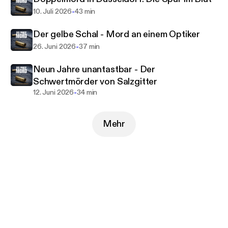
und ZDFinfo. Für ihr Buch „Das Prinzip Mord“
-
10. Juli 2026
43 min
(Emons Verlag) führten sie ausführliche Gespräche
mit Ermittlern aus ganz Deutschland. In diesem
Der gelbe Schal - Mord an einem Optiker
Podcast holen sie diese Stimmen vor das
-
26. Juni 2026
37 min
Mikrofon.Ein Podcast über Mordfälle,
Ermittlungsarbeit und die Frage:Wie kommt man
Neun Jahre unantastbar - Der
einem Täter auf die Spur?Neue Folgen regelmäßig.
Schwertmörder von Salzgitter
Hosted on Acast. See acast.com/privacy for more
-
12. Juni 2026
34 min
information.
Mehr