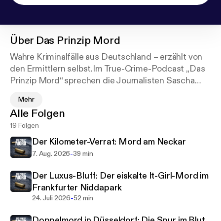
Über
Das Prinzip Mord
Wahre Kriminalfälle aus Deutschland – erzählt von
den Ermittlern selbst.Im True-Crime-Podcast „Das
Prinzip Mord“ sprechen die Journalisten Sascha
Lapp und David Sarno mit Mordermittlern,
Mehr
Staatsanwälten und Kriminaltechnikern über reale
Alle Folgen
Kriminalfälle – und über die Entscheidungen,
19 Folgen
Zweifel und Wendepunkte, die Ermittlungen in eine
bestimmte Richtung lenken.Viele der Fälle
Der Kilometer-Verrat: Mord am Neckar
schrieben deutsche Kriminalgeschichte:
-
7. Aug. 2026
39 min
spektakuläre Fahndungen, ungeklärte Morde,
überraschende Durchbrüche – und Ermittlungen,
Der Luxus-Bluff: Der eiskalte It-Girl-Mord im
die manchmal Jahrzehnte dauern.Sascha Lapp und
Frankfurter Niddapark
David Sarno arbeiten seit vielen Jahren als Autoren
-
24. Juli 2026
52 min
und Produzenten für True-Crime-Formate von ZDF
Doppelmord in Düsseldorf: Die Spur im Blut