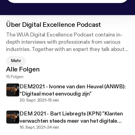
Über
Digital Excellence Podcast
The WUA Digital Excellence Podcast contains in-
depth interviews with professionals from various
industries. Together with an expert they talk about
achieving Digital Excellence. How do they handle
Mehr
this? What drives them? Learn from the
Alle Folgen
conversations and be inspired.
15 Folgen
WUA is an independent research agency in the field
DEM2021 - Ivonne van den Heuvel (ANWB):
of digital experience benchmarking. Every year,
“Digitaal moet eenvoudig zijn"
WUA maps the experience of more than 50,000
-
20. Sept. 2021
15 min
(potential) customers in the field of digital
DEM 2021 - Bart Liebregts (KPN) "Klanten
acquisition, retention and service customer
verwachten steeds meer van het digitale
journeys based on validated research models. With
-
kanaal"
16. Sept. 2021
24 min
the Digital Experience Benchmark of more than