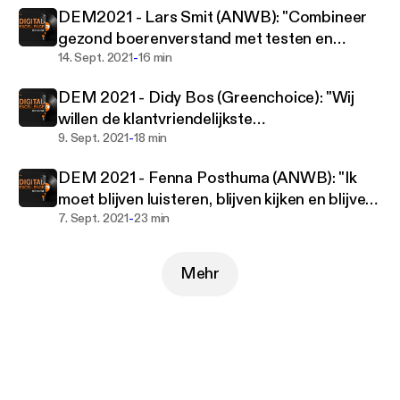
27,500+ websites and apps, we provide insight,
DEM2021 - Lars Smit (ANWB): "Combineer
direction and energy to organizations in more than
gezond boerenverstand met testen en
21 countries in order to strive for digital excellence.
-
valideren!"
14. Sept. 2021
16 min
DEM 2021 - Didy Bos (Greenchoice): "Wij
willen de klantvriendelijkste
-
energieleverancier zijn"
9. Sept. 2021
18 min
DEM 2021 - Fenna Posthuma (ANWB): "Ik
moet blijven luisteren, blijven kijken en blijven
-
testen!"
7. Sept. 2021
23 min
Mehr