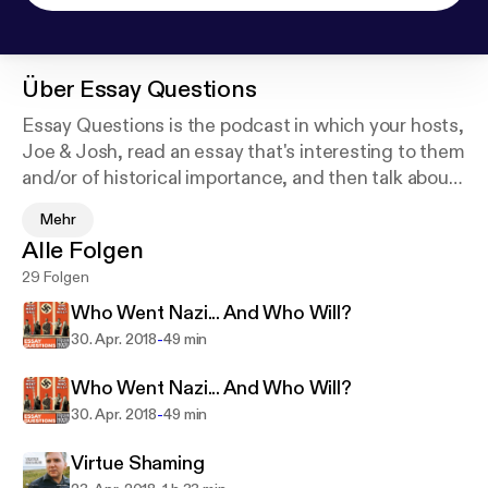
Über
Essay Questions
Essay Questions is the podcast in which your hosts,
Joe & Josh, read an essay that's interesting to them
and/or of historical importance, and then talk about
it. Pretty simple, right? Well, we like to think we're
Mehr
using these essays as a starting point for
Alle Folgen
conversations that end up going in strange and
29 Folgen
surprising directions. Nothing makes us happier
than dragging luminaries like Mencken, Orwell,
Who Went Nazi... And Who Will?
Adorno, and Didion into our own long-standing
-
30. Apr. 2018
49 min
obsessions with conspiracy theories, the National
Security State, media consolidation, high and low
Who Went Nazi... And Who Will?
culture, and the meaning and purpose of religion.
-
30. Apr. 2018
49 min
But this isn't a seminar, and we're not scholars or
Virtue Shaming
experts. Joe is a comic, Josh is a writer, and for