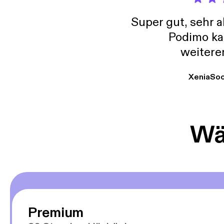
Super gut, sehr 
Podimo ka
weitere
XeniaSo
Wäh
Premium