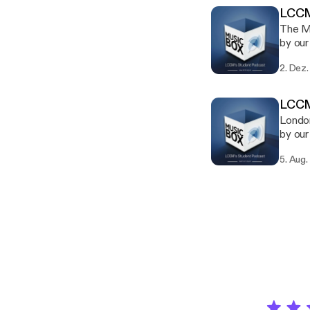
LCCM
The Music Box Po
by our s
Dreams with new
2. Dez.
LCCM
Londo
by our s
with new release
5. Aug.