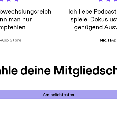
abwechslungsreich
Ich liebe Podcast
nn man nur
spiele, Dokus us
mpfehlen
genügend Ausw
weit
o
App Store
Nic. H
Ap
le deine Mitgliedsc
Am beliebtesten