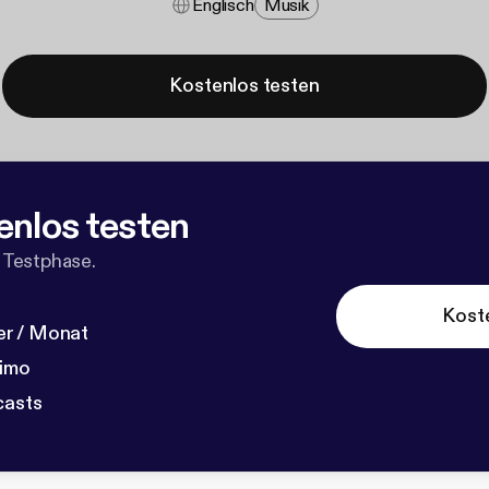
Englisch
Musik
Kostenlos testen
enlos testen
 Testphase.
Kost
r / Monat
dimo
casts