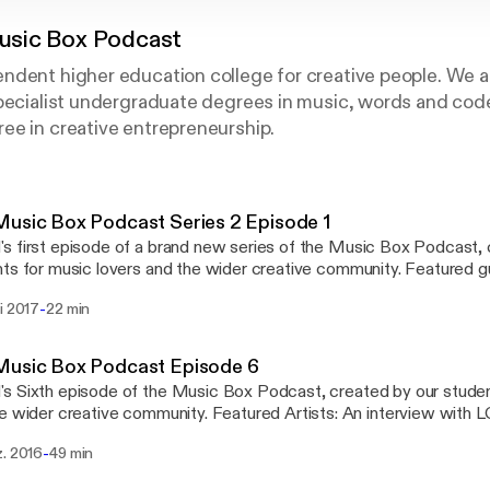
sic Box Podcast
ndent higher education college for creative people. We a
pecialist undergraduate degrees in music, words and code
ee in creative entrepreneurship.
usic Box Podcast Series 2 Episode 1
 first episode of a brand new series of the Music Box Podcast, 
 for music lovers and the wider creative community. Featured guest: Darius
(Principal of LCCM)gives us his updates on the next academic ye
-
i 2017
22 min
ng the Music Box, and the introduction of new and exciting courses
Music Box Podcast Episode 6
 Sixth episode of the Music Box Podcast, created by our studen
reative community. Featured Artists: An interview with LCCM Head of
iting Michael J McEvoy with featured track Silverlink Express A
-
z. 2016
49 min
ill - This Way Up EP with featured track All in my head