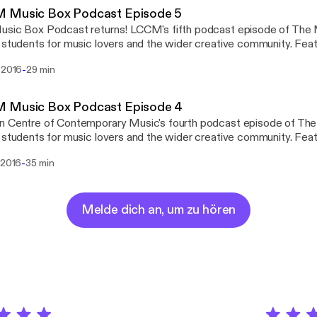
 Music Box Podcast Episode 5
dcast returns! LCCM's fifth podcast episode of The Music Box, created
tudents for music lovers and the wider creative community. Featured artists: 20 Cent
 release 'Alive' EP Interview with Kate Westall (singer-songwriter and
-
 2016
29 min
session vocalist) www.lccm.org.uk
 Music Box Podcast Episode 4
n Centre of Contemporary Music's fourth podcast episode of The
tudents for music lovers and the wider creative community. Featured artists: Bandini
 'Small Room' EP Interview with Esmeralda Conde Ruiz (Musical Director of
-
 2016
35 min
The Bridge-Choral Piece for Tate Modern) www.lccm.org.uk
Melde dich an, um zu hören