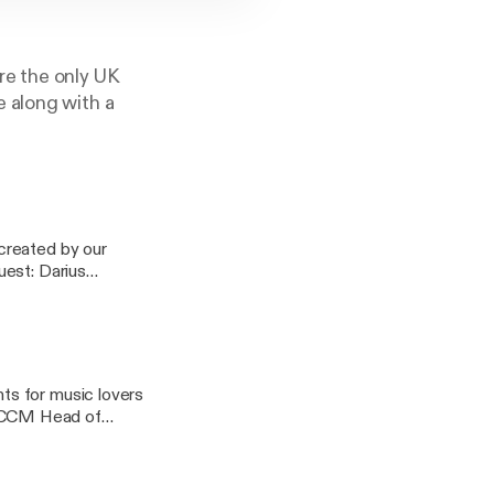
re the only UK
 along with a
created by our
ar, the brand new
 to the college.
ts for music lovers
 new release by Tom