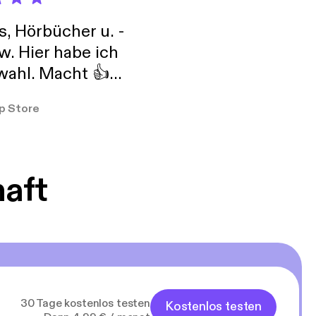
s, Hörbücher u. -
w. Hier habe ich
ahl. Macht 👍
er so
p Store
haft
30 Tage kostenlos testen
Kostenlos testen