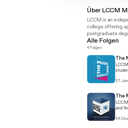
Über
LCCM Mu
LCCM is an indepe
college offering s
postgraduate degr
Alle Folgen
4 Folgen
The M
LCCM's
students
Khwaja
27. Jun
buildi
The 
LCCM's
and the wider c
Songwr
24. De
Croysd