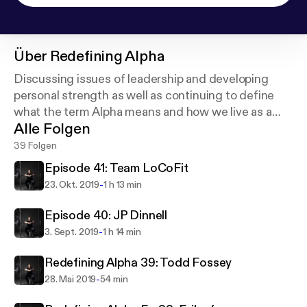
Über
Redefining Alpha
Discussing issues of leadership and developing
personal strength as well as continuing to define
what the term Alpha means and how we live as a
Alle Folgen
true Alpha.
39 Folgen
Episode 41: Team LoCoFit
-
23. Okt. 2019
1 h 13 min
Episode 40: JP Dinnell
-
3. Sept. 2019
1 h 14 min
Redefining Alpha 39: Todd Fossey
-
28. Mai 2019
54 min