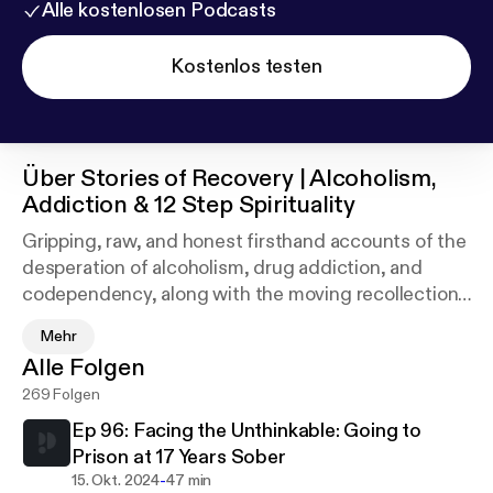
Alle kostenlosen Podcasts
Kostenlos testen
Über
Stories of Recovery | Alcoholism,
Addiction & 12 Step Spirituality
Gripping, raw, and honest firsthand accounts of the
desperation of alcoholism, drug addiction, and
codependency, along with the moving recollections
of the hope, connection, and peace found through
Mehr
the miracle of 12 Step Recovery. Hosted by Matt
Alle Folgen
Shedd of MARR Addiction Treatment Centers,
269 Folgen
guests share their firsthand experience about what
treatment at MARR and long-term recovery looks
Ep 96: Facing the Unthinkable: Going to
like on a day-to-day basis. We also hear from
Prison at 17 Years Sober
counselors who work in the addiction treatment
-
15. Okt. 2024
47 min