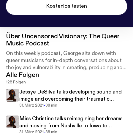
Kostenlos testen
Über
Uncensored Visionary: The Queer
Music Podcast
On this weekly podcast, George sits down with
queer musicians for in-depth conversations about
the joy and vulnerability in creating, producing and
Alle Folgen
performing music. Join us as we discover how
music is used to express the queer condition.
128 Folgen
Jessye DeSilva talks developing sound and
image and overcoming their traumatic
-
religious upbringing
31. März 2021
38 min
Miss Christine talks reimagining her dreams
and moving from Nashville to Iowa to
-
rediscover herself
31. März 2021
38 min