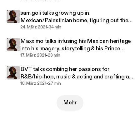
sam goli talks growing up in
Mexican/Palestinian home, figuring out their
-
gender & musical identity
24. März 2021
34 min
Maxximo talks infusing his Mexican heritage
into his imagery, storytelling & his Prince
-
Harming
17. März 2021
23 min
BVT talks combing her passions for
R&B/hip-hop, music & acting and crafting a
-
career in Australia
10. März 2021
27 min
Mehr